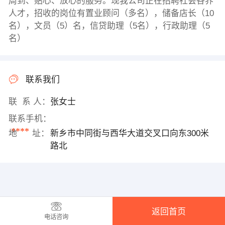
周到、贴心、放心的服务。现我公司正在招聘社会各界
人才，招收的岗位有置业顾问（多名），储备店长（10
名），文员（5）名，信贷助理（5名），行政助理（5
名）
联系我们
联 系 人：
张女士
联系手机：
****
地 址：
新乡市中同街与西华大道交叉口向东300米
路北
返回首页
电话咨询